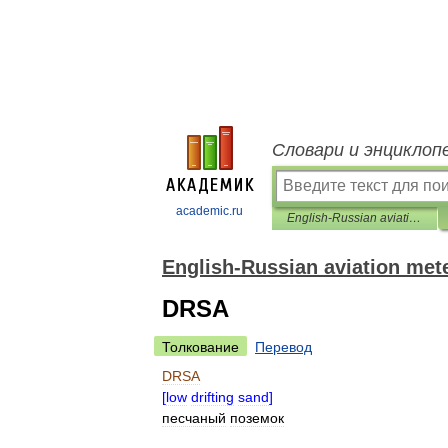
Словари и энциклоп
academic.ru
English-Russian aviation meteorology dictionary
English-Russian aviation met
DRSA
Толкование
Перевод
DRSA
[
low
drifting
sand
]
песчаный
поземок