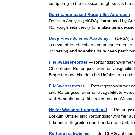
comparing to the classical rough sets is the 
Dominance-based Rough Set Approach
— 
Decision Analysis (MCDA), introduced by Gre
R.: Rough sets theory for multicriteria dec
Deep River Science Academy
— (DRSA) is a 
is devoted to education and advancement of 
university) and scientists have been partic
Fließwasser-Retter
— Rettungsschwimmer de
Offiziell sind Rettungsschwimmer ausgebilde
Begreifen und Handeln bei Unfällen am und
Fließwasserretter
— Rettungsschwimmer der 
sind Rettungsschwimmer ausgebildete Person
und Handeln bei Unfällen am und im Wasse
Helfer Wasserrettungsdienst
— Rettungssch
Borkum Offiziell sind Rettungsschwimmer aus
Erkennen, Begreifen und Handeln bei Unfäl
Rettungsschwimmer
— der DLRG auf einer 