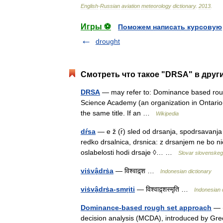
English
-
Russian
aviation
meteorology
dictionary
.
2013
.
Игры ⚽
Поможем написать курсовую
drought
Смотреть что такое "DRSA" в друг
DRSA
— may refer to: Dominance based roug
Science Academy (an organization in Ontario,
the same title. If an …
Wikipedia
dŕsa
— e ž (r̄) sled od drsanja, spodrsavanja n
redko drsalnica, drsnica: z drsanjem ne bo ni
oslabelosti hodi drsaje ◊… …
Slovar slovenskeg
viṡvâ̱drṡa
— विश्वाद्र्श …
Indonesian dictionary
viṡvâ̱drṡa-smṛiti
— विश्वाद्र्शस्मृति …
Indonesian 
Dominance-based rough set approach
— (
decision analysis (MCDA), introduced by Gre