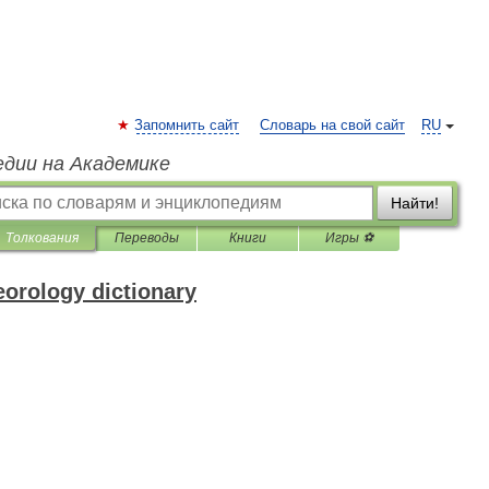
Запомнить сайт
Словарь на свой сайт
RU
едии на Академике
Найти!
Толкования
Переводы
Книги
Игры ⚽
eorology dictionary