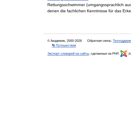
Rettungsschwimmer (umgangssprachlich auch
denen die fachlichen Kenntnisse für das E
© Академик, 2000-2026
Обратная связь:
Техподдерж
👣 Путешествия
Экспорт словарей на сайты
, сделанные на PHP,
Jo