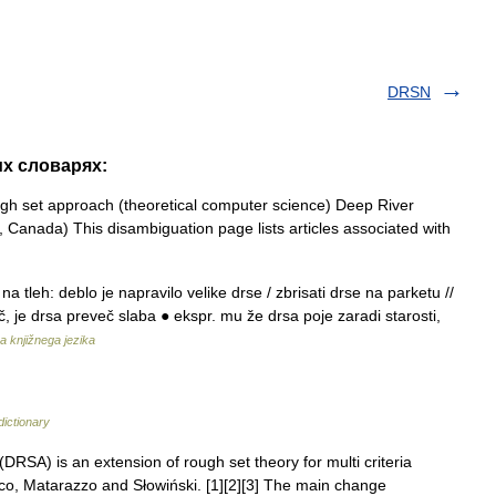
DRSN
их словарях:
h set approach (theoretical computer science) Deep River
 Canada) This disambiguation page lists articles associated with
a tleh: deblo je napravilo velike drse / zbrisati drse na parketu //
č, je drsa preveč slaba ● ekspr. mu že drsa poje zaradi starosti,
a knjižnega jezika
dictionary
DRSA) is an extension of rough set theory for multi criteria
co, Matarazzo and Słowiński. [1][2][3] The main change