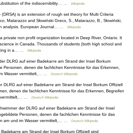
substitution of the indiscernibility… …
Wikipedia
(DRSA) is an extension of rough set theory for Multi Criteria
co, Matarazzo and Słowiński Greco, S., Matarazzo, B., Słowiński,
ision analysis. European Journal… …
Wikipedia
private non profit organization located in Deep River, Ontario. It
science in Canada. Thousands of students (both high school and
ipating in a… …
Wikipedia
r DLRG auf einer Badekarre am Strand der Insel Borkum
te Personen, denen die fachlichen Kenntnisse für das Erkennen,
 im Wasser vermittelt,… …
Deutsch Wikipedia
DLRG auf einer Badekarre am Strand der Insel Borkum Offiziell
en, denen die fachlichen Kenntnisse für das Erkennen, Begreifen
r vermittelt,… …
Deutsch Wikipedia
wimmer der DLRG auf einer Badekarre am Strand der Insel
gebildete Personen, denen die fachlichen Kenntnisse für das
len am und im Wasser vermittelt,… …
Deutsch Wikipedia
Badekarre am Strand der Insel Borkum Offiziell sind