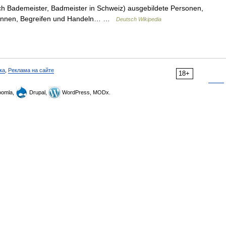
 Bademeister, Badmeister in Schweiz) ausgebildete Personen,
rkennen, Begreifen und Handeln… …
Deutsch Wikipedia
ка
,
Реклама на сайте
18+
omla,
Drupal,
WordPress, MODx.